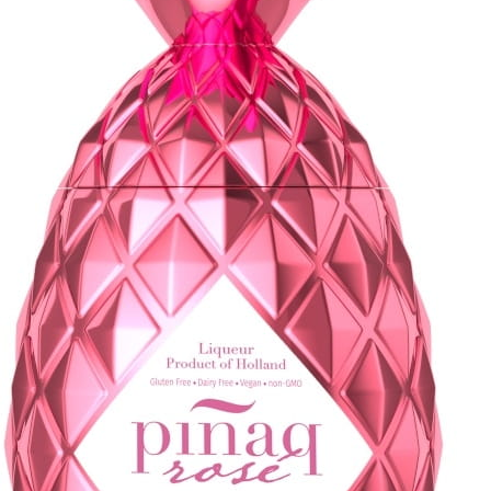
Kontakt i dane firmy
Masz pytania? Zadzwoń:
+48 783 618 303
lub napisz
sklep@domalkoholi.pl
Sklep internetowy
Shoper.pl