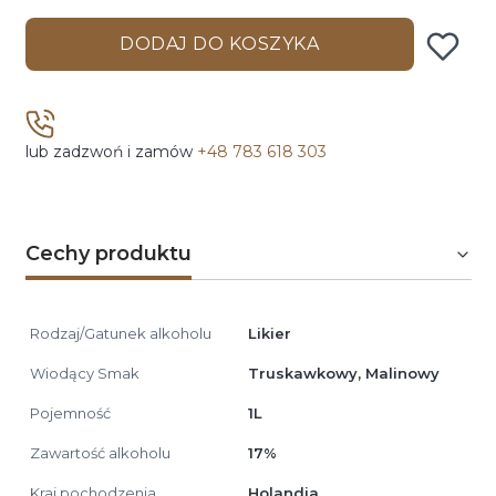
DODAJ DO KOSZYKA
lub zadzwoń i zamów
+48 783 618 303
Cechy produktu
Rodzaj/Gatunek alkoholu
Likier
Wiodący Smak
Truskawkowy, Malinowy
Pojemność
1L
Zawartość alkoholu
17%
Kraj pochodzenia
Holandia