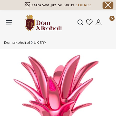
Darmowa już od 500zł
ZOBACZ
Dostawa już od 500zł ​
ZOBACZ
Produk
Otwórz wyszukiwark
Domalkoholi.pl
LIKIERY