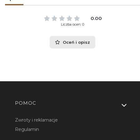
0.00
Liczba ocen: 0
Oceń i opisz
Linki w stopce
POMOC
Zwroty i reklamacje
Regulamin