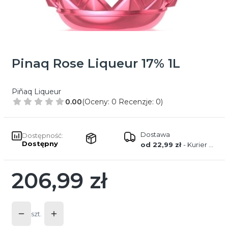
Pinaq Rose Liqueur 17% 1L
Piñaq Liqueur
0.00
(Oceny: 0 Recenzje: 0)
Dostawa
Dostępność:
Dostępny
od 22,99 zł
- Kurier FedEx
206,99 zł
Cena
szt.