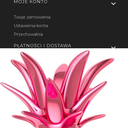
MOJE KONTO
Twoje zamówienia
Ustawienia konta
Przechowalnia
PŁATNOŚCI I DOSTAWA
Formy płatności
Czas i koszty dostawy
Czas realizacji zamówienia
INFORMACJE
Polityka prywatności
Jak kupować?
O NAS