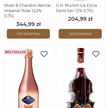
Moet & Chandon Nectar
G.H. Mumm Ice Extra
Imperial Rose 12,5%
Demi Sec 12% 0,75L
0,75L
204,99 zł
Cena
344,99 zł
Cena
DO KOSZYKA
DO KOSZYKA
BESTSELLER