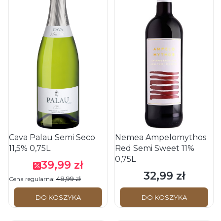
Cava Palau Semi Seco
Nemea Ampelomythos
11,5% 0,75L
Red Semi Sweet 11%
0,75L
39,99 zł
Cena promocyjna
32,99 zł
Cena
48,99 zł
Cena regularna:
DO KOSZYKA
DO KOSZYKA