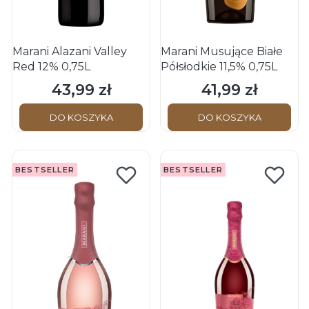
Marani Alazani Valley
Marani Musujące Białe
Red 12% 0,75L
Półsłodkie 11,5% 0,75L
43,99 zł
41,99 zł
Cena
Cena
DO KOSZYKA
DO KOSZYKA
BESTSELLER
BESTSELLER