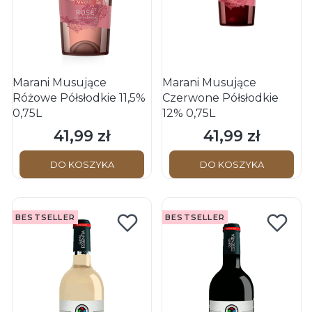
Marani Musujące
Marani Musujące
Różowe Półsłodkie 11,5%
Czerwone Półsłodkie
0,75L
12% 0,75L
41,99 zł
41,99 zł
Cena
Cena
DO KOSZYKA
DO KOSZYKA
BESTSELLER
BESTSELLER