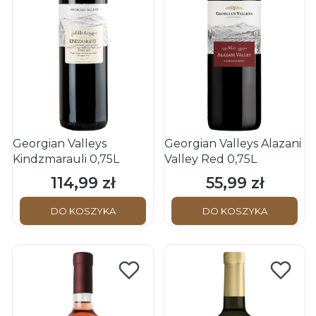
Georgian Valleys
Georgian Valleys Alazani
Kindzmarauli 0,75L
Valley Red 0,75L
114,99 zł
55,99 zł
Cena
Cena
DO KOSZYKA
DO KOSZYKA