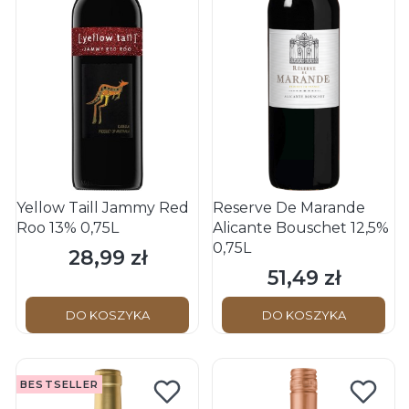
Yellow Taill Jammy Red
Reserve De Marande
Roo 13% 0,75L
Alicante Bouschet 12,5%
0,75L
28,99 zł
Cena
51,49 zł
Cena
DO KOSZYKA
DO KOSZYKA
BESTSELLER