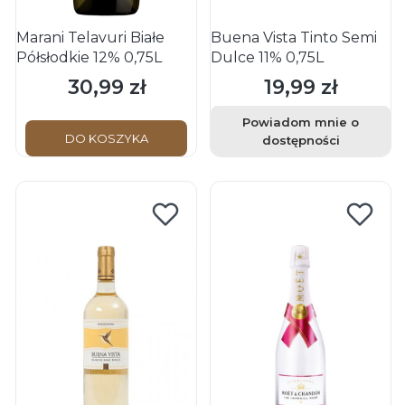
Marani Telavuri Białe
Buena Vista Tinto Semi
Półsłodkie 12% 0,75L
Dulce 11% 0,75L
30,99 zł
19,99 zł
Cena
Cena
Powiadom mnie o
DO KOSZYKA
dostępności