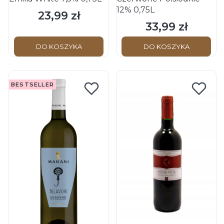
12% 0,75L
23,99 zł
Cena
33,99 zł
Cena
DO KOSZYKA
DO KOSZYKA
BESTSELLER