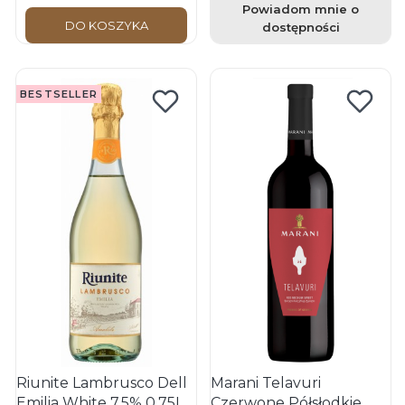
Powiadom mnie o
DO KOSZYKA
dostępności
BESTSELLER
Riunite Lambrusco Dell
Marani Telavuri
Emilia White 7,5% 0,75L
Czerwone Półsłodkie