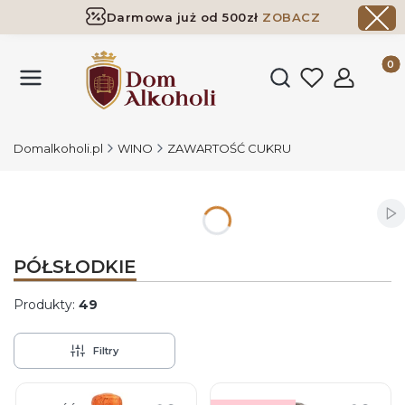
Darmowa już od 500zł
ZOBACZ
Dostawa już od 500zł ​
ZOBACZ
Produk
Otwórz wyszukiwark
Domalkoholi.pl
WINO
ZAWARTOŚĆ CUKRU
Wł
PÓŁSŁODKIE
Produkty:
49
Filtry
Lista produktów