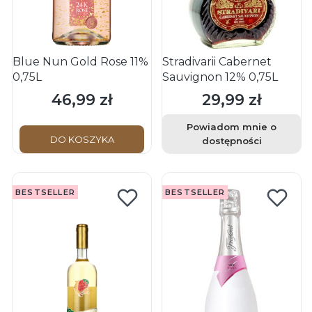
Blue Nun Gold Rose 11%
Stradivarii Cabernet
0,75L
Sauvignon 12% 0,75L
46,99 zł
29,99 zł
Cena
Cena
Powiadom mnie o
DO KOSZYKA
dostępności
BESTSELLER
BESTSELLER