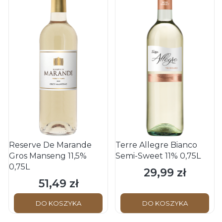
Reserve De Marande
Terre Allegre Bianco
Gros Manseng 11,5%
Semi-Sweet 11% 0,75L
0,75L
29,99 zł
Cena
51,49 zł
Cena
DO KOSZYKA
DO KOSZYKA