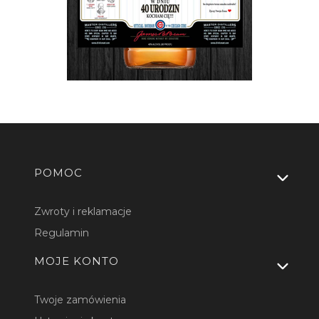
Linki w stopce
POMOC
Zwroty i reklamacje
Regulamin
MOJE KONTO
Twoje zamówienia