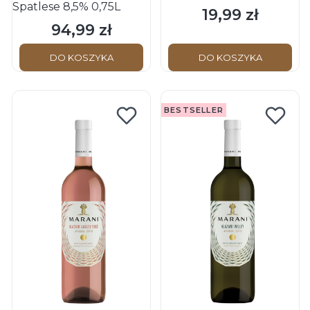
Spatlese 8,5% 0,75L
19,99 zł
Cena
94,99 zł
Cena
DO KOSZYKA
DO KOSZYKA
BESTSELLER