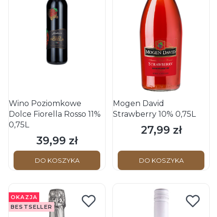
Wino Poziomkowe
Mogen David
Dolce Fiorella Rosso 11%
Strawberry 10% 0,75L
0,75L
27,99 zł
Cena
39,99 zł
Cena
DO KOSZYKA
DO KOSZYKA
OKAZJA
BESTSELLER