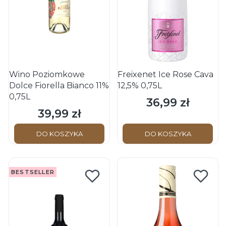
Wino Poziomkowe
Freixenet Ice Rose Cava
Dolce Fiorella Bianco 11%
12,5% 0,75L
0,75L
36,99 zł
Cena
39,99 zł
Cena
DO KOSZYKA
DO KOSZYKA
BESTSELLER