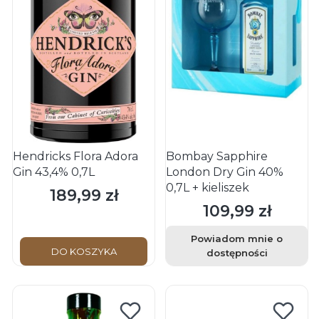
Hendricks Flora Adora
Bombay Sapphire
Gin 43,4% 0,7L
London Dry Gin 40%
0,7L + kieliszek
189,99 zł
Cena
109,99 zł
Cena
Powiadom mnie o
DO KOSZYKA
dostępności