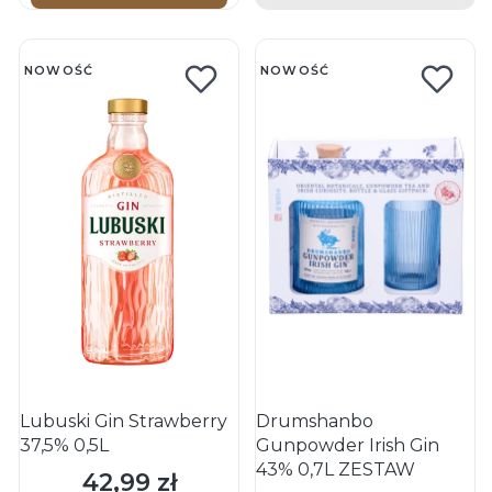
NOWOŚĆ
NOWOŚĆ
Lubuski Gin Strawberry
Drumshanbo
37,5% 0,5L
Gunpowder Irish Gin
43% 0,7L ZESTAW
42,99 zł
Cena