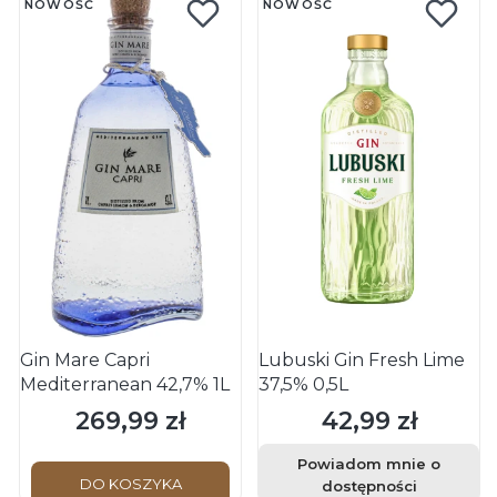
NOWOŚĆ
NOWOŚĆ
Gin Mare Capri
Lubuski Gin Fresh Lime
Mediterranean 42,7% 1L
37,5% 0,5L
269,99 zł
42,99 zł
Cena
Cena
Powiadom mnie o
DO KOSZYKA
dostępności