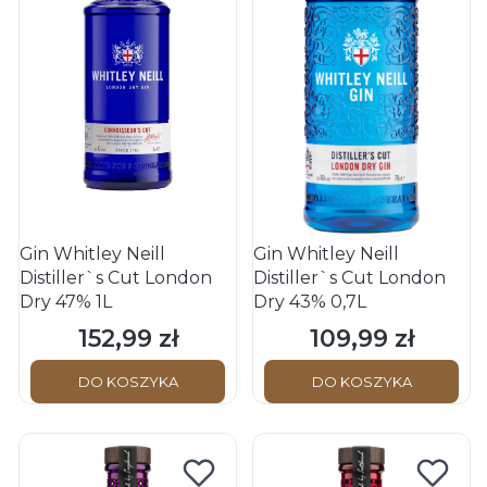
Gin Whitley Neill
Gin Whitley Neill
Distiller`s Cut London
Distiller`s Cut London
Dry 47% 1L
Dry 43% 0,7L
152,99 zł
109,99 zł
Cena
Cena
DO KOSZYKA
DO KOSZYKA