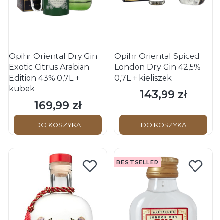
Opihr Oriental Dry Gin
Opihr Oriental Spiced
Exotic Citrus Arabian
London Dry Gin 42,5%
Edition 43% 0,7L +
0,7L + kieliszek
kubek
143,99 zł
Cena
169,99 zł
Cena
DO KOSZYKA
DO KOSZYKA
BESTSELLER