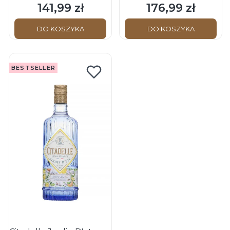
141,99 zł
176,99 zł
Cena
Cena
DO KOSZYKA
DO KOSZYKA
BESTSELLER