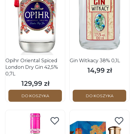
Opihr Oriental Spiced
Gin Witkacy 38% 0,1L
London Dry Gin 42,5%
14,99 zł
Cena
0,7L
129,99 zł
Cena
DO KOSZYKA
DO KOSZYKA