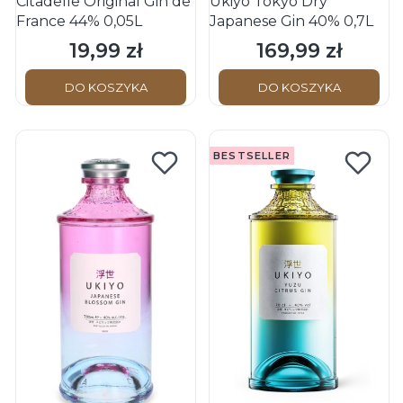
Citadelle Original Gin de
Ukiyo Tokyo Dry
France 44% 0,05L
Japanese Gin 40% 0,7L
19,99 zł
169,99 zł
Cena
Cena
DO KOSZYKA
DO KOSZYKA
BESTSELLER