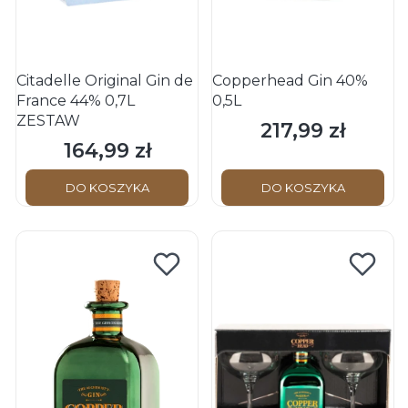
Citadelle Original Gin de
Copperhead Gin 40%
France 44% 0,7L
0,5L
ZESTAW
217,99 zł
Cena
164,99 zł
Cena
DO KOSZYKA
DO KOSZYKA