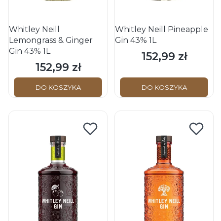
Whitley Neill
Whitley Neill Pineapple
Lemongrass & Ginger
Gin 43% 1L
Gin 43% 1L
152,99 zł
Cena
152,99 zł
Cena
DO KOSZYKA
DO KOSZYKA