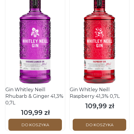
Gin Whitley Neill
Gin Whitley Neill
Rhubarb & Ginger 41,3%
Raspberry 41,3% 0,7L
0,7L
109,99 zł
Cena
109,99 zł
Cena
DO KOSZYKA
DO KOSZYKA