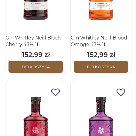
Gin Whitley Neill Black
Gin Whitley Neill Blood
Cherry 43% 1L
Orange 43% 1L
152,99 zł
152,99 zł
Cena
Cena
DO KOSZYKA
DO KOSZYKA