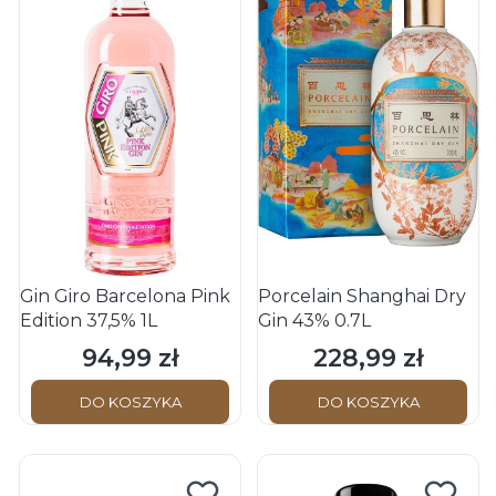
Gin Giro Barcelona Pink
Porcelain Shanghai Dry
Edition 37,5% 1L
Gin 43% 0.7L
94,99 zł
228,99 zł
Cena
Cena
DO KOSZYKA
DO KOSZYKA