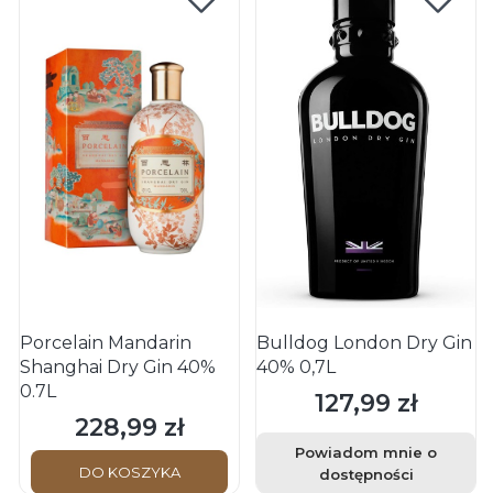
Porcelain Mandarin
Bulldog London Dry Gin
Shanghai Dry Gin 40%
40% 0,7L
0.7L
127,99 zł
Cena
228,99 zł
Cena
Powiadom mnie o
DO KOSZYKA
dostępności