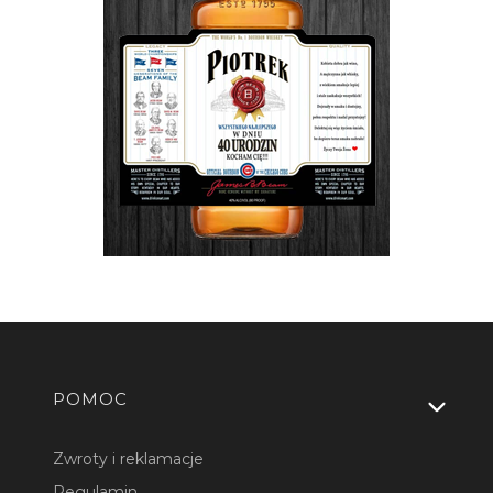
Linki w stopce
POMOC
Zwroty i reklamacje
Regulamin