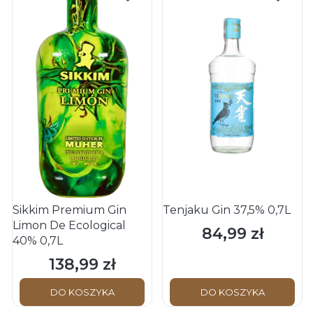
Sikkim Premium Gin
Tenjaku Gin 37,5% 0,7L
Limon De Ecological
84,99 zł
Cena
40% 0,7L
138,99 zł
Cena
DO KOSZYKA
DO KOSZYKA