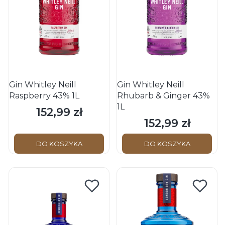
Gin Whitley Neill
Gin Whitley Neill
Raspberry 43% 1L
Rhubarb & Ginger 43%
1L
152,99 zł
Cena
152,99 zł
Cena
DO KOSZYKA
DO KOSZYKA