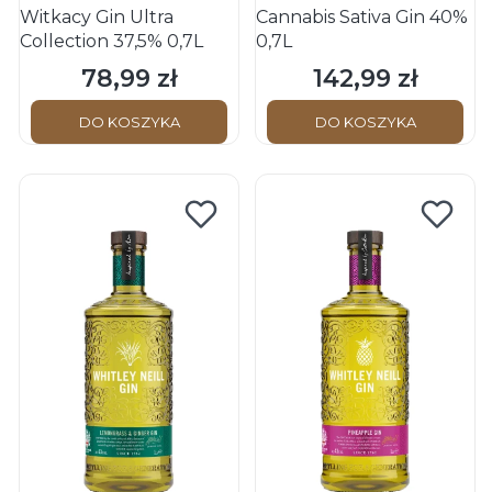
Witkacy Gin Ultra
Cannabis Sativa Gin 40%
Collection 37,5% 0,7L
0,7L
78,99 zł
142,99 zł
Cena
Cena
DO KOSZYKA
DO KOSZYKA