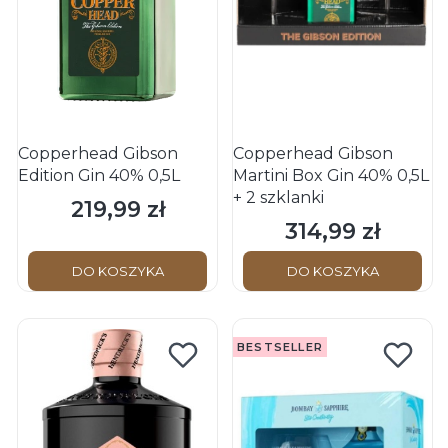
Copperhead Gibson
Copperhead Gibson
Edition Gin 40% 0,5L
Martini Box Gin 40% 0,5L
+ 2 szklanki
219,99 zł
Cena
314,99 zł
Cena
DO KOSZYKA
DO KOSZYKA
BESTSELLER