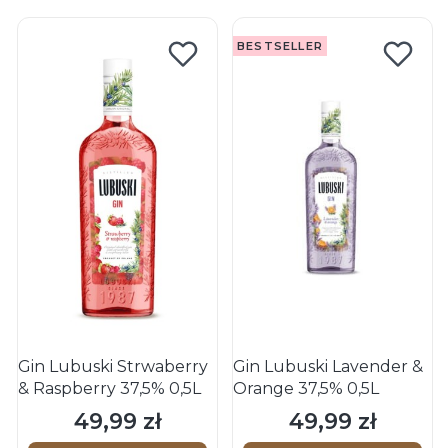
BESTSELLER
Gin Lubuski Strwaberry
Gin Lubuski Lavender &
& Raspberry 37,5% 0,5L
Orange 37,5% 0,5L
49,99 zł
49,99 zł
Cena
Cena