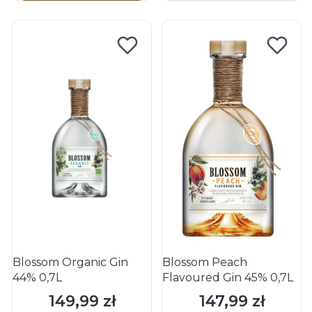
Blossom Organic Gin
Blossom Peach
44% 0,7L
Flavoured Gin 45% 0,7L
149,99 zł
147,99 zł
Cena
Cena