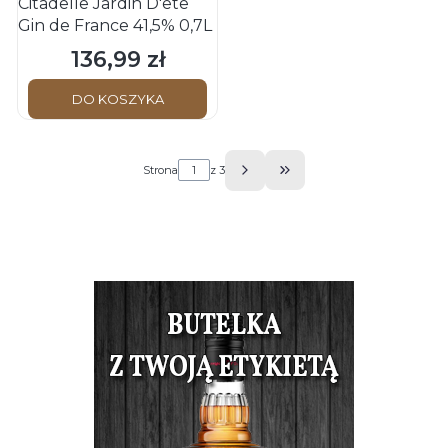
Citadelle Jardin D'ete
Gin de France 41,5% 0,7L
136,99 zł
Cena
DO KOSZYKA
Strona
z 3
Przejdź do ostatniej s