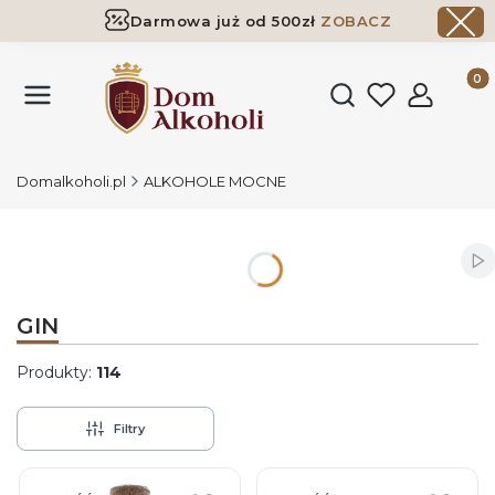
Darmowa już od 500zł
ZOBACZ
Dostawa już od 500zł ​
ZOBACZ
Produk
Otwórz wyszukiwark
Domalkoholi.pl
ALKOHOLE MOCNE
Wł
GIN
Produkty:
114
Filtry
Lista produktów