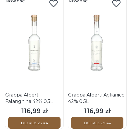
NOWOŚĆ
NOWOŚĆ
Grappa Alberti
Grappa Alberti Aglianico
Falanghina 42% 0,5L
42% 0,5L
116,99 zł
116,99 zł
Cena
Cena
DO KOSZYKA
DO KOSZYKA