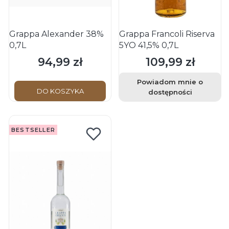
Grappa Alexander 38%
Grappa Francoli Riserva
0,7L
5YO 41,5% 0,7L
94,99 zł
109,99 zł
Cena
Cena
Powiadom mnie o
DO KOSZYKA
dostępności
BESTSELLER