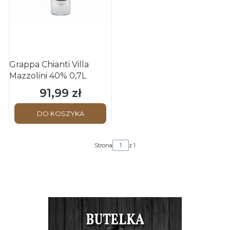
Grappa Chianti Villa
Mazzolini 40% 0,7L
91,99 zł
Cena
DO KOSZYKA
Strona
z 1