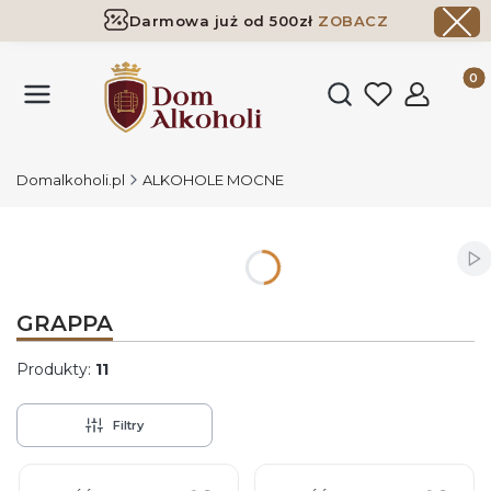
Darmowa już od 500zł
ZOBACZ
Dostawa już od 500zł ​
ZOBACZ
Produk
Otwórz wyszukiwark
Domalkoholi.pl
ALKOHOLE MOCNE
Wł
GRAPPA
Produkty:
11
Filtry
Lista produktów