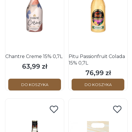
Chantre Creme 15% 0,7L
Pitu Passionfruit Colada
15% 0,7L
63,99 zł
Cena
76,99 zł
Cena
DO KOSZYKA
DO KOSZYKA