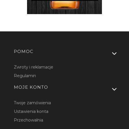
Linki w stopce
POMOC
Zwroty i reklamacje
Regulamin
MOJE KONTO
Twoje zamówienia
Ustawienia konta
Przechowalnia