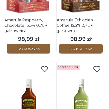
Amarula Raspberry,
Amarula Ethiopian
Chocolate 15,5% 0,7L +
Coffee 15,5% 0,7L +
gałkownica
gałkownica
98,99 zł
98,99 zł
Cena
Cena
DO KOSZYKA
DO KOSZYKA
BESTSELLER