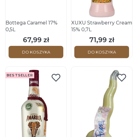
Bottega Caramel 17%
XUXU Strawberry Cream
0,5L
15% 0,7L
67,99 zł
71,99 zł
Cena
Cena
DO KOSZYKA
DO KOSZYKA
BESTSELLER