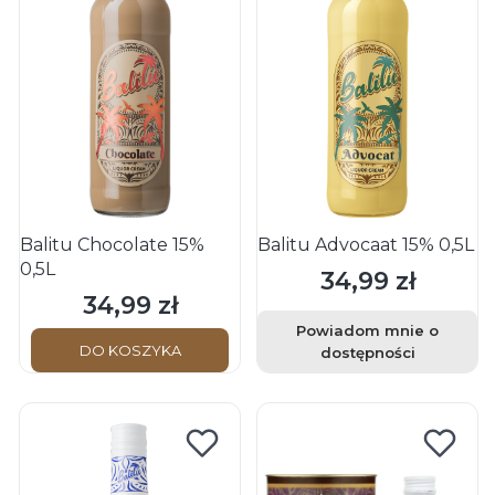
Balitu Chocolate 15%
Balitu Advocaat 15% 0,5L
0,5L
34,99 zł
Cena
34,99 zł
Cena
Powiadom mnie o
DO KOSZYKA
dostępności