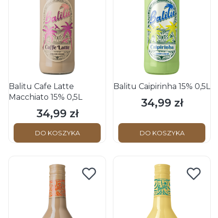
Balitu Cafe Latte
Balitu Caipirinha 15% 0,5L
Macchiato 15% 0,5L
34,99 zł
Cena
34,99 zł
Cena
DO KOSZYKA
DO KOSZYKA