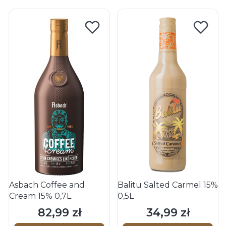
Asbach Coffee and
Balitu Salted Carmel 15%
Cream 15% 0,7L
0,5L
82,99 zł
34,99 zł
Cena
Cena