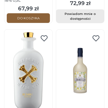
18% 0,5L
72,99 zł
Cena
67,99 zł
Cena
Powiadom mnie o
DO KOSZYKA
dostępności