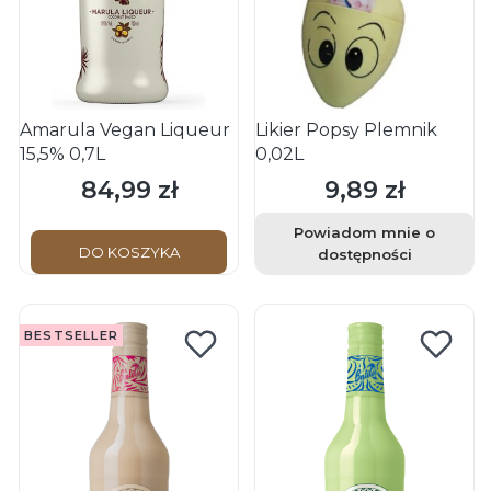
Amarula Vegan Liqueur
Likier Popsy Plemnik
15,5% 0,7L
0,02L
84,99 zł
9,89 zł
Cena
Cena
Powiadom mnie o
DO KOSZYKA
dostępności
BESTSELLER