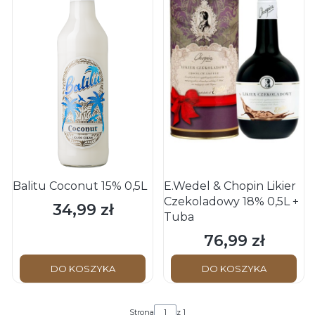
Balitu Coconut 15% 0,5L
E.Wedel & Chopin Likier
Czekoladowy 18% 0,5L +
34,99 zł
Cena
Tuba
76,99 zł
Cena
DO KOSZYKA
DO KOSZYKA
Strona
z 1