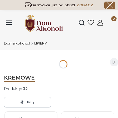
Darmowa już od 500zł
ZOBACZ
Dostawa już od 500zł ​
ZOBACZ
Produk
Otwórz wyszukiwark
Domalkoholi.pl
LIKIERY
Wł
KREMOWE
Produkty:
32
Filtry
Lista produktów