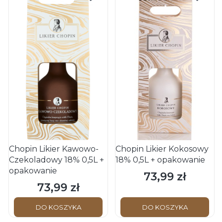
Chopin Likier Kawowo-
Chopin Likier Kokosowy
Czekoladowy 18% 0,5L +
18% 0,5L + opakowanie
opakowanie
73,99 zł
Cena
73,99 zł
Cena
DO KOSZYKA
DO KOSZYKA