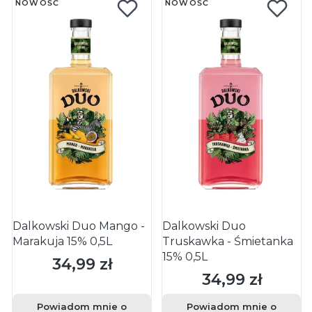
NOWOŚĆ
NOWOŚĆ
Dalkowski Duo Mango -
Dalkowski Duo
Marakuja 15% 0,5L
Truskawka - Śmietanka
15% 0,5L
34,99 zł
Cena
34,99 zł
Cena
Powiadom mnie o
Powiadom mnie o