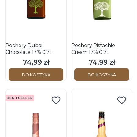
Pechery Dubai
Pechery Pistachio
Chocolate 17% 0,7L
Cream 17% 0,7L
74,99 zł
74,99 zł
Cena
Cena
DO KOSZYKA
DO KOSZYKA
BESTSELLER