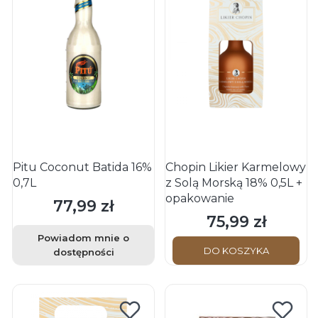
Pitu Coconut Batida 16%
Chopin Likier Karmelowy
0,7L
z Solą Morską 18% 0,5L +
opakowanie
77,99 zł
Cena
75,99 zł
Cena
Powiadom mnie o
DO KOSZYKA
dostępności