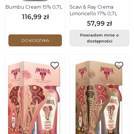
Bumbu Cream 15% 0,7L
Scavi & Ray Crema
Limoncello 17% 0,7L
116,99 zł
Cena
57,99 zł
Cena
Powiadom mnie o
DO KOSZYKA
dostępności