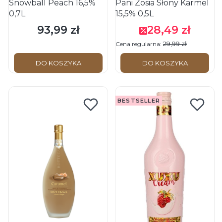
Snowball Peach 16,5%
Pani Zosia Słony Karmel
0,7L
15,5% 0,5L
93,99 zł
28,49 zł
Cena
Cena promocyjna
29,99 zł
Cena regularna:
DO KOSZYKA
DO KOSZYKA
BESTSELLER