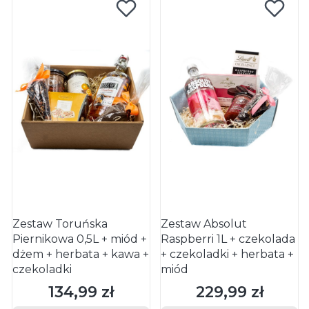
Zestaw Toruńska
Zestaw Absolut
Piernikowa 0,5L + miód +
Raspberri 1L + czekolada
dżem + herbata + kawa +
+ czekoladki + herbata +
czekoladki
miód
134,99 zł
229,99 zł
Cena
Cena