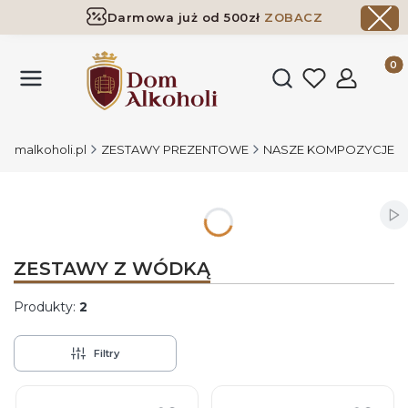
Darmowa już od 500zł
ZOBACZ
Dostawa już od 500zł ​
ZOBACZ
Produk
Otwórz wyszukiwark
Domalkoholi.pl
ZESTAWY PREZENTOWE
NASZE KOMPOZYCJE
Wł
ZESTAWY Z WÓDKĄ
Produkty:
2
Filtry
Lista produktów