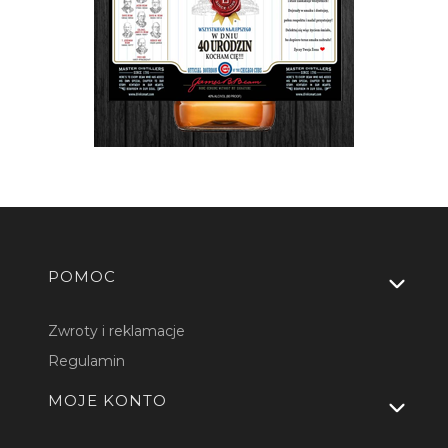
Linki w stopce
POMOC
Zwroty i reklamacje
Regulamin
MOJE KONTO