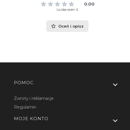
0.00
Liczba ocen: 0
Oceń i opisz
Linki w stopce
POMOC
Zwroty i reklamacje
Regulamin
MOJE KONTO