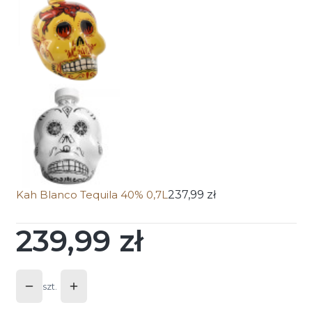
Kah Blanco Tequila 40% 0,7L
237,99 zł
239,99 zł
Cena
szt.