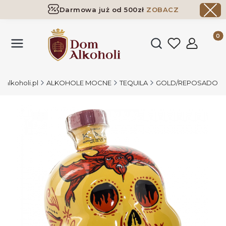
Darmowa już od 500zł
ZOBACZ
Dostawa już od 500zł ​
ZOBACZ
Produk
Otwórz wyszukiwark
alkoholi.pl
ALKOHOLE MOCNE
TEQUILA
GOLD/REPOSADO