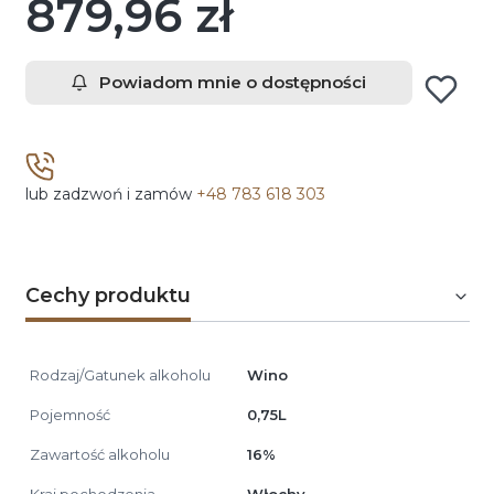
879,96 zł
Cena
Powiadom mnie o dostępności
lub zadzwoń i zamów
+48 783 618 303
Cechy produktu
Rodzaj/Gatunek alkoholu
Wino
Pojemność
0,75L
Zawartość alkoholu
16%
Kraj pochodzenia
Włochy