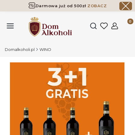
Darmowa już od 500zł
ZOBACZ
Dostawa już od 500zł ​
ZOBACZ
Produk
Otwórz wyszukiwark
Domalkoholi.pl
WINO