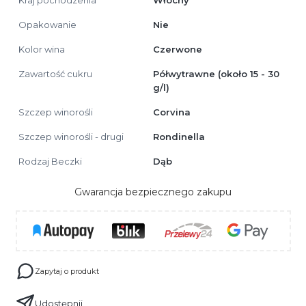
Opakowanie
Nie
Kolor wina
Czerwone
Zawartość cukru
Półwytrawne (około 15 - 30
g/l)
Szczep winorośli
Corvina
Szczep winorośli - drugi
Rondinella
Rodzaj Beczki
Dąb
Gwarancja bezpiecznego zakupu
Zapytaj o produkt
Udostępnij