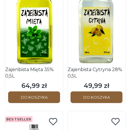
Zajenbista Mięta 35%
Zajenbista Cytryna 28%
0,5L
0,5L
64,99 zł
49,99 zł
Cena
Cena
DO KOSZYKA
DO KOSZYKA
BESTSELLER