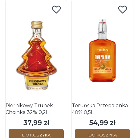
Piernikowy Trunek
Toruńska Przepalanka
Choinka 32% 0,2L
40% 0,5L
37,99 zł
54,99 zł
Cena
Cena
DO KOSZYKA
DO KOSZYKA