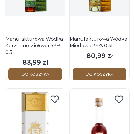
Manufakturowa Wódka
Manufakturowa Wódka
Korzenno-Ziołowa 38%
Miodowa 38% 0,5L
0,5L
80,99 zł
Cena
83,99 zł
Cena
DO KOSZYKA
DO KOSZYKA