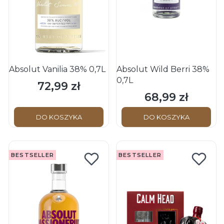
Absolut Vanilia 38% 0,7L
Absolut Wild Berri 38%
0,7L
72,99 zł
Cena
68,99 zł
Cena
DO KOSZYKA
DO KOSZYKA
BESTSELLER
BESTSELLER