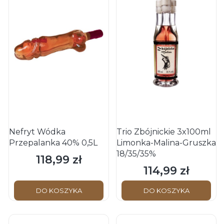
Nefryt Wódka
Trio Zbójnickie 3x100ml
Przepalanka 40% 0,5L
Limonka-Malina-Gruszka
18/35/35%
118,99 zł
Cena
114,99 zł
Cena
DO KOSZYKA
DO KOSZYKA