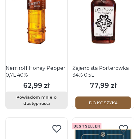
Nemiroff Honey Pepper
Zajenbista Porterówka
0,7L 40%
34% 0,5L
62,99 zł
77,99 zł
Cena
Cena
Powiadom mnie o
DO KOSZYKA
dostępności
BESTSELLER