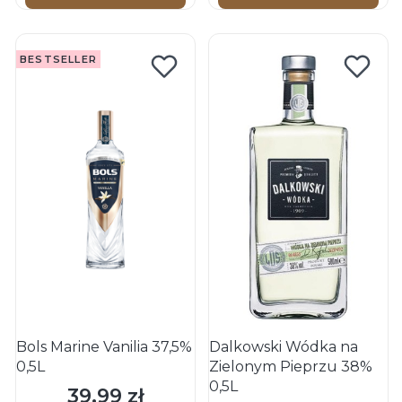
BESTSELLER
Bols Marine Vanilia 37,5%
Dalkowski Wódka na
0,5L
Zielonym Pieprzu 38%
0,5L
39,99 zł
Cena