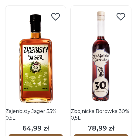
Zajenbisty Jager 35%
Zbójnicka Borówka 30%
0,5L
0,5L
64,99 zł
78,99 zł
Cena
Cena