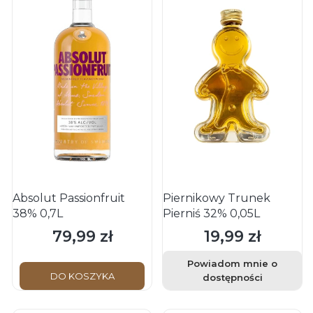
Absolut Passionfruit
Piernikowy Trunek
38% 0,7L
Pierniś 32% 0,05L
79,99 zł
19,99 zł
Cena
Cena
Powiadom mnie o
DO KOSZYKA
dostępności