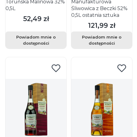
Toruńska Malinowa 32%
Manufakturowa
0,5L
Śliwowica z Beczki 52%
0,5L ostatnia sztuka
52,49 zł
Cena
121,99 zł
Cena
Powiadom mnie o
Powiadom mnie o
dostępności
dostępności