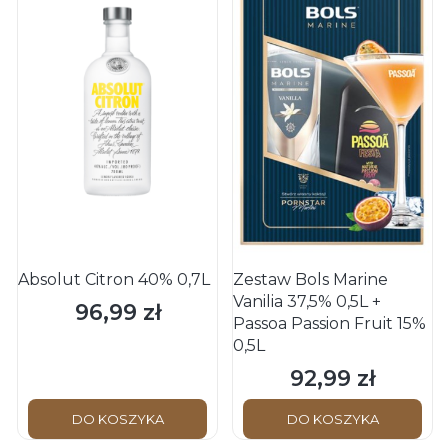
Absolut Citron 40% 0,7L
Zestaw Bols Marine
Vanilia 37,5% 0,5L +
96,99 zł
Cena
Passoa Passion Fruit 15%
0,5L
92,99 zł
Cena
DO KOSZYKA
DO KOSZYKA