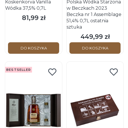
Koskenkorva Vanilla
Polska Wódka Starzona
Wódka 37,5% 0,7L
w Beczkach 2023
Beczka nr 1 Assemblage
81,99 zł
Cena
51,4% 0,7L ostatnia
sztuka
449,99 zł
Cena
DO KOSZYKA
DO KOSZYKA
BESTSELLER