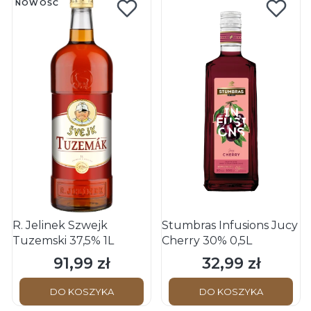
NOWOŚĆ
R. Jelinek Szwejk
Stumbras Infusions Jucy
Tuzemski 37,5% 1L
Cherry 30% 0,5L
91,99 zł
32,99 zł
Cena
Cena
DO KOSZYKA
DO KOSZYKA