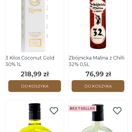
3 Kilos Coconut Gold
Zbójnicka Malina z Chilli
30% 1L
32% 0,5L
218,99 zł
76,99 zł
Cena
Cena
DO KOSZYKA
DO KOSZYKA
BESTSELLER