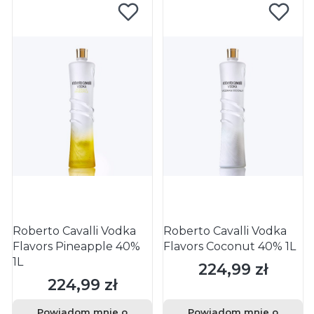
Roberto Cavalli Vodka
Roberto Cavalli Vodka
Flavors Pineapple 40%
Flavors Coconut 40% 1L
1L
224,99 zł
Cena
224,99 zł
Cena
Powiadom mnie o
Powiadom mnie o