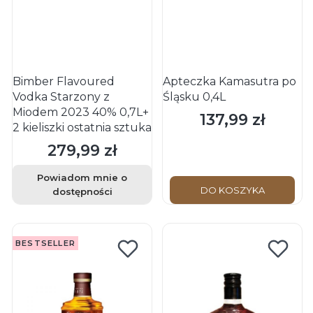
Bimber Flavoured
Apteczka Kamasutra po
Vodka Starzony z
Śląsku 0,4L
Miodem 2023 40% 0,7L+
137,99 zł
Cena
2 kieliszki ostatnia sztuka
279,99 zł
Cena
Powiadom mnie o
DO KOSZYKA
dostępności
BESTSELLER