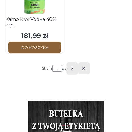
Kamo Kiwi Vodka 40%
0,7L
181,99 zł
Cena
DO KOSZYKA
Strona
z 5
Przejdź do ostatniej s