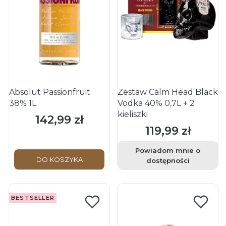
Absolut Passionfruit
Zestaw Calm Head Black
38% 1L
Vodka 40% 0,7L + 2
kieliszki
142,99 zł
Cena
119,99 zł
Cena
Powiadom mnie o
DO KOSZYKA
dostępności
BESTSELLER