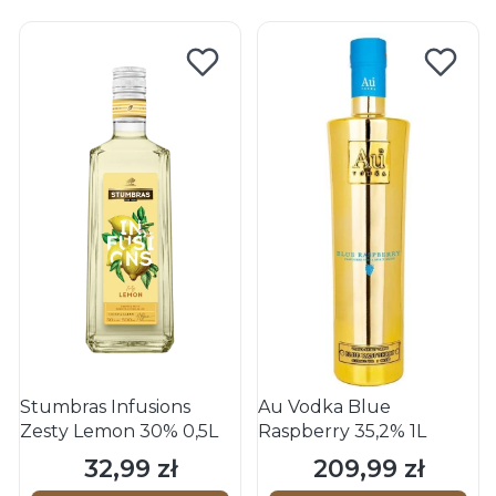
Stumbras Infusions
Au Vodka Blue
Zesty Lemon 30% 0,5L
Raspberry 35,2% 1L
32,99 zł
209,99 zł
Cena
Cena