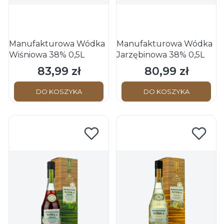
Manufakturowa Wódka
Manufakturowa Wódka
Wiśniowa 38% 0,5L
Jarzębinowa 38% 0,5L
83,99 zł
80,99 zł
Cena
Cena
DO KOSZYKA
DO KOSZYKA