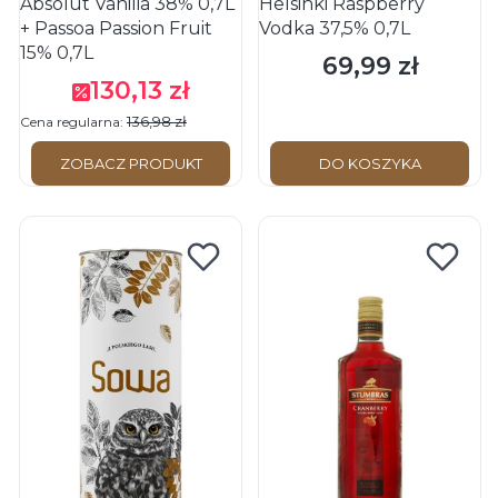
Absolut Vanilia 38% 0,7L
Helsinki Raspberry
+ Passoa Passion Fruit
Vodka 37,5% 0,7L
15% 0,7L
69,99 zł
Cena
130,13 zł
Cena promocyjna
136,98 zł
Cena regularna:
ZOBACZ PRODUKT
DO KOSZYKA