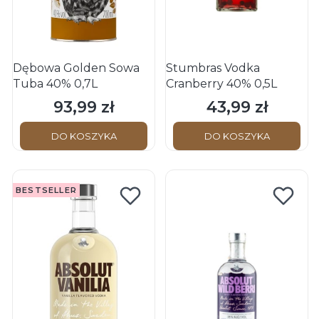
Dębowa Golden Sowa
Stumbras Vodka
Tuba 40% 0,7L
Cranberry 40% 0,5L
93,99 zł
43,99 zł
Cena
Cena
DO KOSZYKA
DO KOSZYKA
BESTSELLER