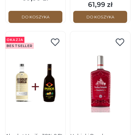
61,99 zł
Cena
DO KOSZYKA
DO KOSZYKA
OKAZJA
BESTSELLER