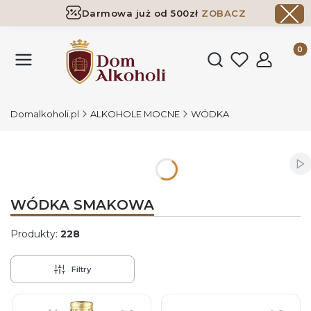
Darmowa już od 500zł
ZOBACZ
Dostawa już od 500zł ​
ZOBACZ
Produk
Otwórz wyszukiwark
Domalkoholi.pl
ALKOHOLE MOCNE
WÓDKA
Wł
WÓDKA SMAKOWA
Produkty:
228
Filtry
Lista produktów