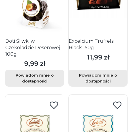
Doti Śliwki w
Excelcium Truffels
Czekoladzie Deserowej
Black 150g
100g
11,99 zł
Cena
9,99 zł
Cena
Powiadom mnie o
Powiadom mnie o
dostępności
dostępności