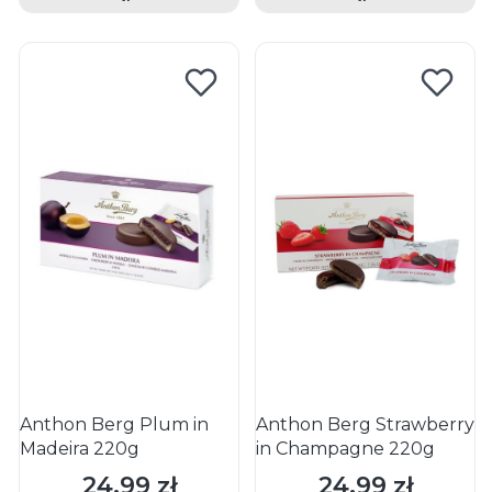
Anthon Berg Plum in
Anthon Berg Strawberry
Madeira 220g
in Champagne 220g
24,99 zł
24,99 zł
Cena
Cena