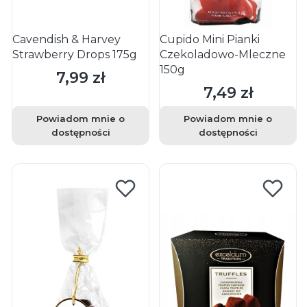
Cavendish & Harvey
Cupido Mini Pianki
Strawberry Drops 175g
Czekoladowo-Mleczne
150g
7,99 zł
Cena
7,49 zł
Cena
Powiadom mnie o
Powiadom mnie o
dostępności
dostępności