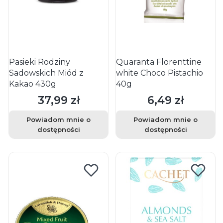
Pasieki Rodziny
Quaranta Florenttine
Sadowskich Miód z
white Choco Pistachio
Kakao 430g
40g
37,99 zł
6,49 zł
Cena
Cena
Powiadom mnie o
Powiadom mnie o
dostępności
dostępności