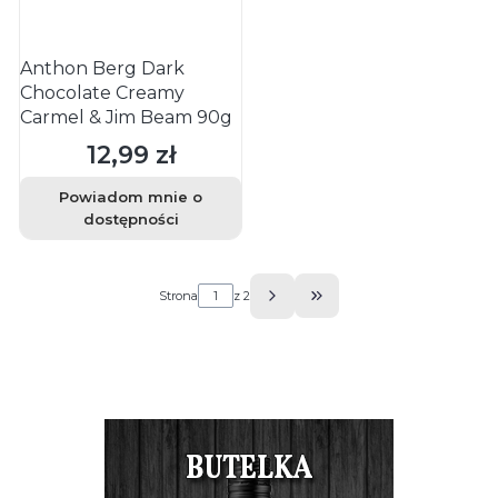
Anthon Berg Dark
Chocolate Creamy
Carmel & Jim Beam 90g
12,99 zł
Cena
Powiadom mnie o
dostępności
Strona
z 2
Przejdź do ostatniej s