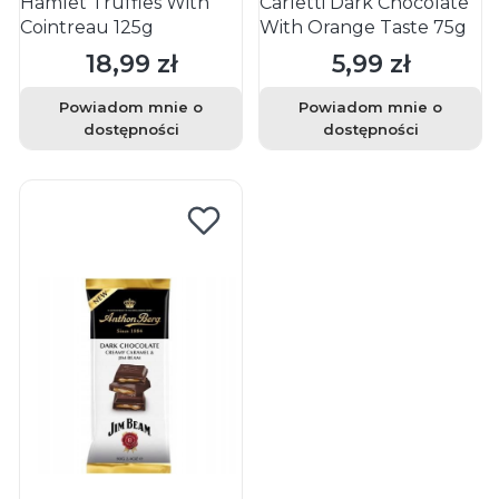
Hamlet Truffles With
Carletti Dark Chocolate
Cointreau 125g
With Orange Taste 75g
18,99 zł
5,99 zł
Cena
Cena
Powiadom mnie o
Powiadom mnie o
dostępności
dostępności