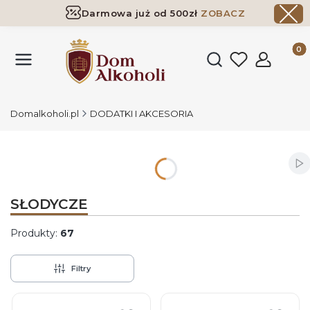
Darmowa już od 500zł
ZOBACZ
Dostawa już od 500zł ​
ZOBACZ
Produk
Otwórz wyszukiwark
Domalkoholi.pl
DODATKI I AKCESORIA
Wł
SŁODYCZE
Produkty:
67
Filtry
Lista produktów