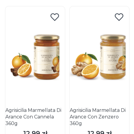
Agrisicilia Marmellata Di
Agrisicilia Marmellata Di
Arance Con Cannela
Arance Con Zenzero
360g
360g
12,99 zł
12,99 zł
Cena
Cena