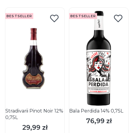
BESTSELLER
BESTSELLER
Stradivarii Pinot Noir 12%
Bala Perdida 14% 0,75L
0,75L
76,99 zł
Cena
29,99 zł
Cena