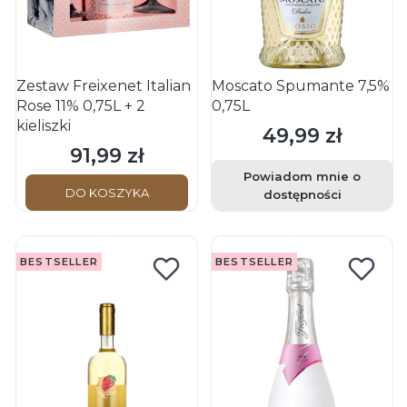
Zestaw Freixenet Italian
Moscato Spumante 7,5%
Rose 11% 0,75L + 2
0,75L
kieliszki
49,99 zł
Cena
91,99 zł
Cena
Powiadom mnie o
DO KOSZYKA
dostępności
BESTSELLER
BESTSELLER