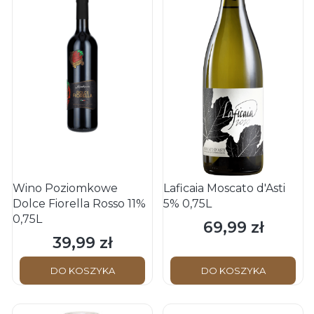
Wino Poziomkowe
Laficaia Moscato d'Asti
Dolce Fiorella Rosso 11%
5% 0,75L
0,75L
69,99 zł
Cena
39,99 zł
Cena
DO KOSZYKA
DO KOSZYKA