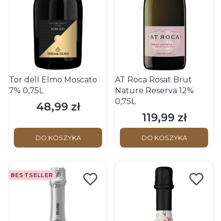
Tor dell Elmo Moscato
AT Roca Rosat Brut
7% 0,75L
Nature Reserva 12%
0,75L
48,99 zł
Cena
119,99 zł
Cena
DO KOSZYKA
DO KOSZYKA
BESTSELLER