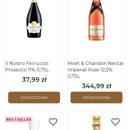
Il Nostro Ferruccio
Moet & Chandon Nectar
Prosecco 11% 0,75L
Imperial Rose 12,5%
0,75L
37,99 zł
Cena
344,99 zł
Cena
DO KOSZYKA
DO KOSZYKA
BESTSELLER