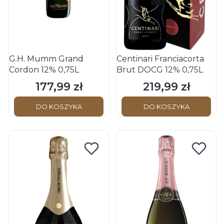
G.H. Mumm Grand
Centinari Franciacorta
Cordon 12% 0,75L
Brut DOCG 12% 0,75L
177,99 zł
219,99 zł
Cena
Cena
DO KOSZYKA
DO KOSZYKA