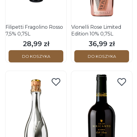
Filipetti Fragolino Rosso
Vionelli Rose Limited
7,5% 0,75L
Edition 10% 0,75L
28,99 zł
36,99 zł
Cena
Cena
DO KOSZYKA
DO KOSZYKA