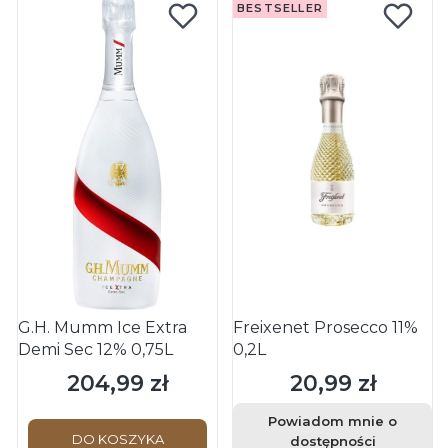
BESTSELLER
G.H. Mumm Ice Extra
Freixenet Prosecco 11%
Demi Sec 12% 0,75L
0,2L
204,99 zł
20,99 zł
Cena
Cena
Powiadom mnie o
DO KOSZYKA
dostępności