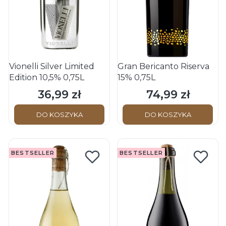
Vionelli Silver Limited
Gran Bericanto Riserva
Edition 10,5% 0,75L
15% 0,75L
36,99 zł
74,99 zł
Cena
Cena
DO KOSZYKA
DO KOSZYKA
BESTSELLER
BESTSELLER