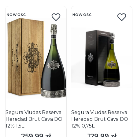
NOWOŚĆ
NOWOŚĆ
Segura Viudas Reserva
Segura Viudas Reserva
Heredad Brut Cava DO
Heredad Brut Cava DO
12% 1,5L
12% 0,75L
259,99 zł
129,99 zł
Cena
Cena