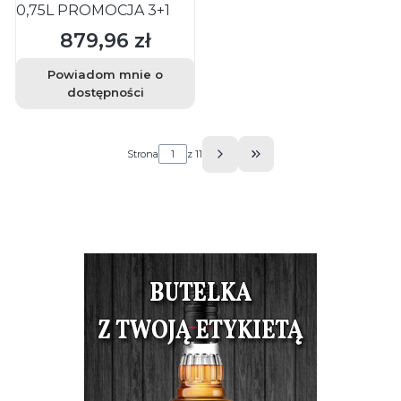
0,75L PROMOCJA 3+1
879,96 zł
Cena
Powiadom mnie o
dostępności
Strona
z 11
Przejdź do ostatniej s