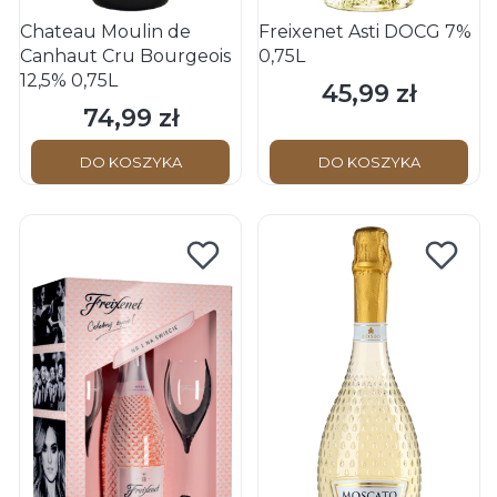
Chateau Moulin de
Freixenet Asti DOCG 7%
Canhaut Cru Bourgeois
0,75L
12,5% 0,75L
45,99 zł
Cena
74,99 zł
Cena
DO KOSZYKA
DO KOSZYKA