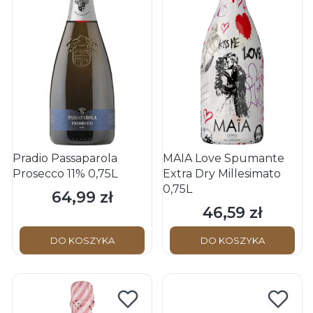
Pradio Passaparola
MAIA Love Spumante
Prosecco 11% 0,75L
Extra Dry Millesimato
0,75L
64,99 zł
Cena
46,59 zł
Cena
DO KOSZYKA
DO KOSZYKA