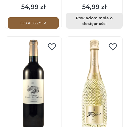
54,99 zł
54,99 zł
Cena
Cena
Powiadom mnie o
DO KOSZYKA
dostępności