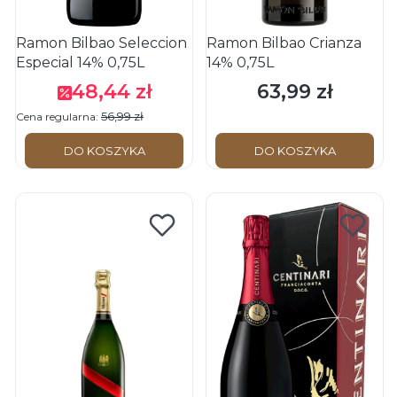
Ramon Bilbao Seleccion
Ramon Bilbao Crianza
Especial 14% 0,75L
14% 0,75L
48,44 zł
63,99 zł
Cena promocyjna
Cena
56,99 zł
Cena regularna:
DO KOSZYKA
DO KOSZYKA