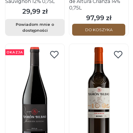
Sauvignon 12% 0,75L
de Altura Crianza 14%
0,75L
29,99 zł
Cena
97,99 zł
Cena
Powiadom mnie o
DO KOSZYKA
dostępności
OKAZJA