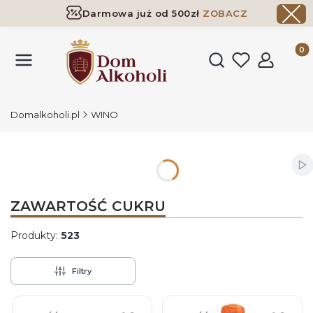
Darmowa już od 500zł
ZOBACZ
Dostawa już od 500zł ​
ZOBACZ
Produk
Otwórz wyszukiwark
Domalkoholi.pl
WINO
Wł
ZAWARTOŚĆ CUKRU
Produkty:
523
Filtry
Lista produktów