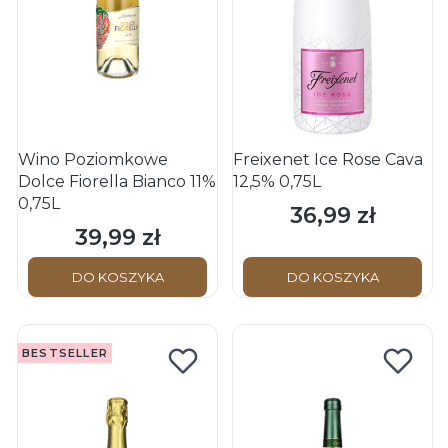
Wino Poziomkowe
Freixenet Ice Rose Cava
Dolce Fiorella Bianco 11%
12,5% 0,75L
0,75L
36,99 zł
Cena
39,99 zł
Cena
DO KOSZYKA
DO KOSZYKA
BESTSELLER