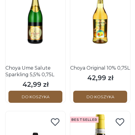
Choya Ume Salute
Choya Original 10% 0,75L
Sparkling 5,5% 0,75L
42,99 zł
Cena
42,99 zł
Cena
DO KOSZYKA
DO KOSZYKA
BESTSELLER