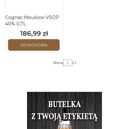
Cognac Meukow VSOP
40% 0,7L
186,99 zł
Cena
DO KOSZYKA
Strona
z 1