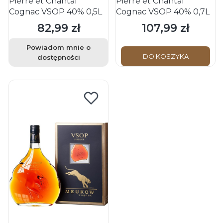
Pierre et Chantal
Pierre et Chantal
Cognac VSOP 40% 0,5L
Cognac VSOP 40% 0,7L
82,99 zł
107,99 zł
Cena
Cena
Powiadom mnie o
DO KOSZYKA
dostępności