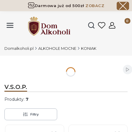
Darmowa już od 500zł
ZOBACZ
Dostawa już od 500zł ​
ZOBACZ
Produk
Otwórz wyszukiwark
Domalkoholi.pl
ALKOHOLE MOCNE
KONIAK
Wł
V.S.O.P.
Produkty:
7
Filtry
Lista produktów