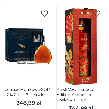
Cognac Meukow VSOP
ABK6 VSOP Special
40% 0,7L + 2 kieliszki
Edition Year of the
Snake 40% 0,7L
248,99 zł
Cena
344,99 zł
Cena