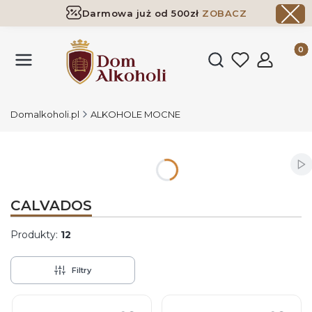
Darmowa już od 500zł
ZOBACZ
Dostawa już od 500zł ​
ZOBACZ
Produk
Otwórz wyszukiwark
Domalkoholi.pl
ALKOHOLE MOCNE
Wł
CALVADOS
Produkty:
12
Filtry
Lista produktów