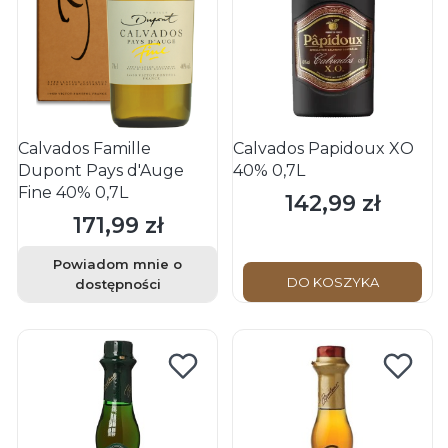
Calvados Famille
Calvados Papidoux XO
Dupont Pays d'Auge
40% 0,7L
Fine 40% 0,7L
142,99 zł
Cena
171,99 zł
Cena
Powiadom mnie o
DO KOSZYKA
dostępności