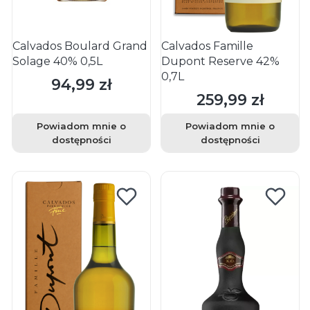
Calvados Boulard Grand
Calvados Famille
Solage 40% 0,5L
Dupont Reserve 42%
0,7L
94,99 zł
Cena
259,99 zł
Cena
Powiadom mnie o
Powiadom mnie o
dostępności
dostępności