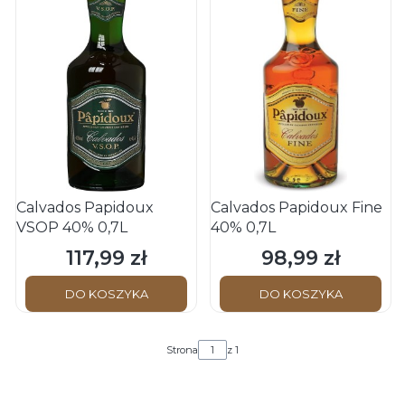
Calvados Papidoux
Calvados Papidoux Fine
VSOP 40% 0,7L
40% 0,7L
117,99 zł
98,99 zł
Cena
Cena
DO KOSZYKA
DO KOSZYKA
Strona
z 1